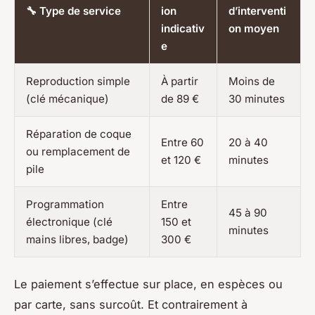
🔧 Type de service
ion
d’interventi
indicativ
on moyen
e
Reproduction simple
À partir
Moins de
(clé mécanique)
de 89 €
30 minutes
Réparation de coque
Entre 60
20 à 40
ou remplacement de
et 120 €
minutes
pile
Programmation
Entre
45 à 90
électronique (clé
150 et
minutes
mains libres, badge)
300 €
Le paiement s’effectue sur place, en espèces ou
par carte, sans surcoût. Et contrairement à